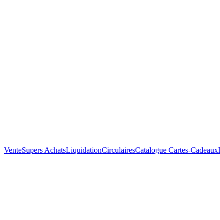
Vente
Supers Achats
Liquidation
Circulaires
Catalogue
Cartes-Cadeaux