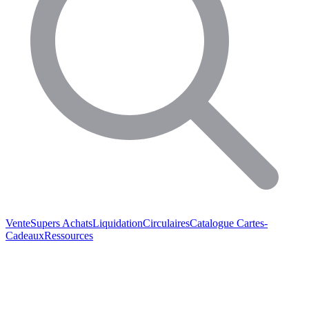
Vente
Supers Achats
Liquidation
Circulaires
Catalogue
Cartes-
Cadeaux
Ressources