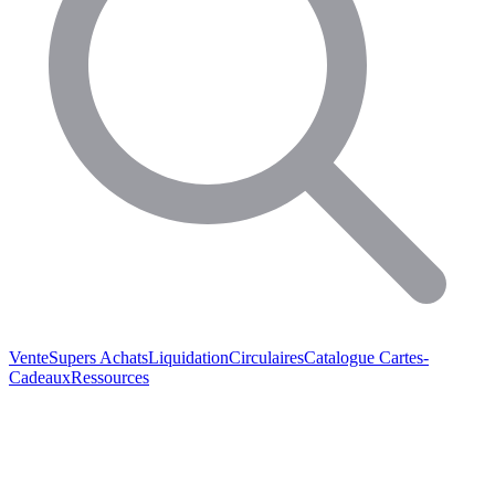
Vente
Supers Achats
Liquidation
Circulaires
Catalogue
Cartes-
Cadeaux
Ressources