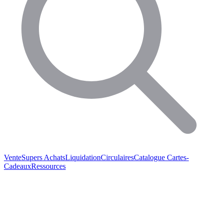
Vente
Supers Achats
Liquidation
Circulaires
Catalogue
Cartes-
Cadeaux
Ressources