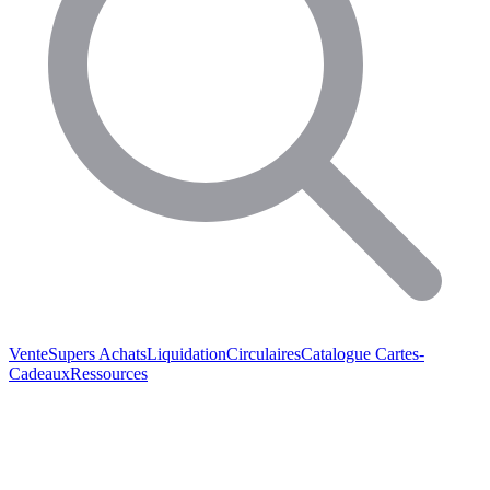
Vente
Supers Achats
Liquidation
Circulaires
Catalogue
Cartes-
Cadeaux
Ressources