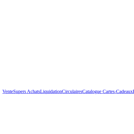
Vente
Supers Achats
Liquidation
Circulaires
Catalogue
Cartes-Cadeaux