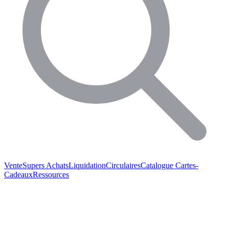
Vente
Supers Achats
Liquidation
Circulaires
Catalogue
Cartes-
Cadeaux
Ressources