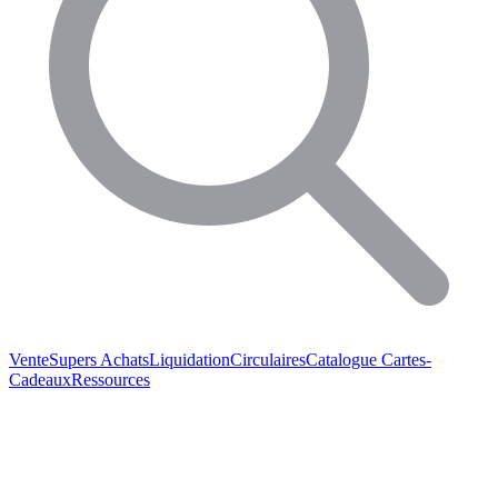
Vente
Supers Achats
Liquidation
Circulaires
Catalogue
Cartes-
Cadeaux
Ressources