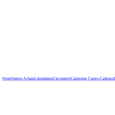
Vente
Supers Achats
Liquidation
Circulaires
Catalogue
Cartes-Cadeaux