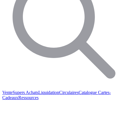
Vente
Supers Achats
Liquidation
Circulaires
Catalogue
Cartes-
Cadeaux
Ressources