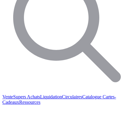
Vente
Supers Achats
Liquidation
Circulaires
Catalogue
Cartes-
Cadeaux
Ressources