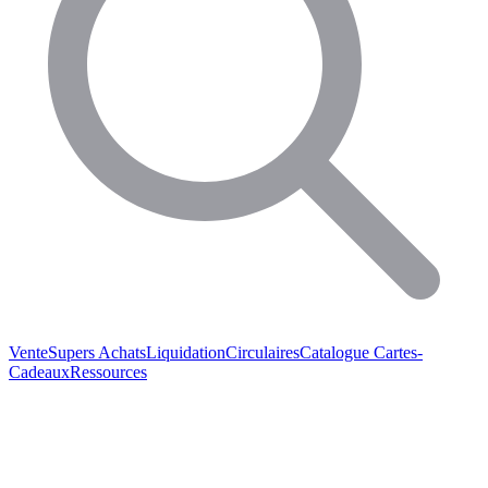
Vente
Supers Achats
Liquidation
Circulaires
Catalogue
Cartes-
Cadeaux
Ressources