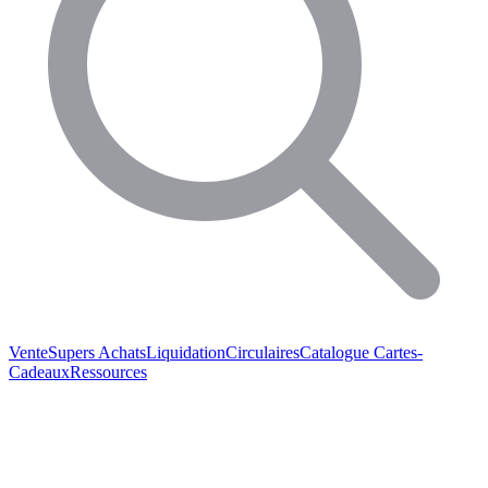
Vente
Supers Achats
Liquidation
Circulaires
Catalogue
Cartes-
Cadeaux
Ressources