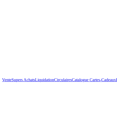
Vente
Supers Achats
Liquidation
Circulaires
Catalogue
Cartes-Cadeaux