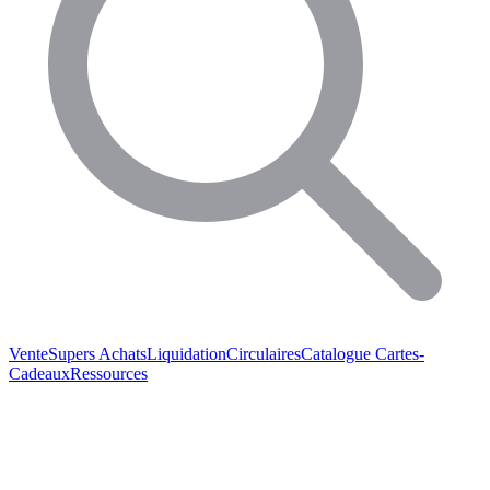
Vente
Supers Achats
Liquidation
Circulaires
Catalogue
Cartes-
Cadeaux
Ressources