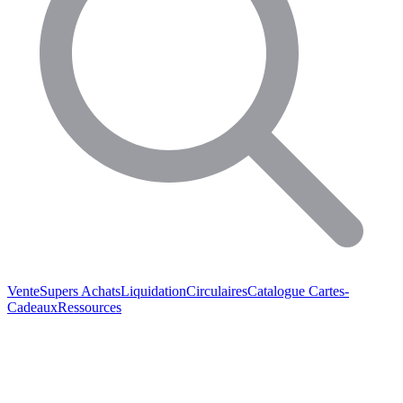
Vente
Supers Achats
Liquidation
Circulaires
Catalogue
Cartes-
Cadeaux
Ressources