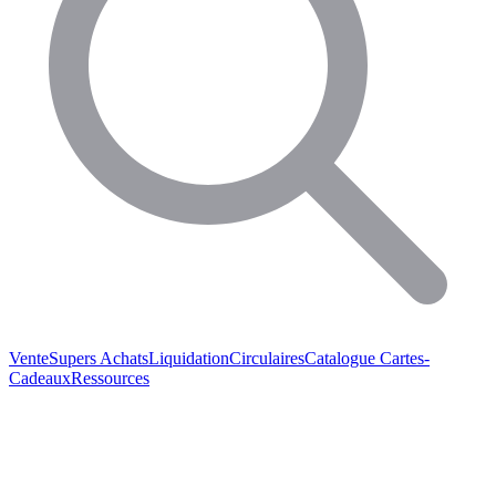
Vente
Supers Achats
Liquidation
Circulaires
Catalogue
Cartes-
Cadeaux
Ressources