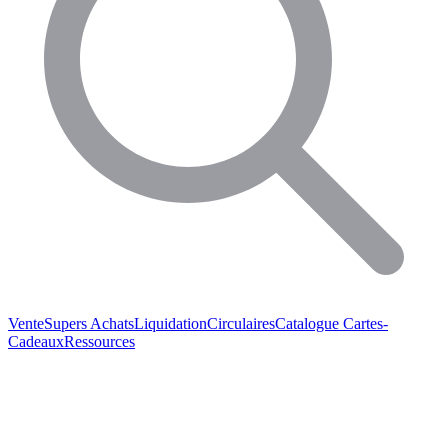
Vente
Supers Achats
Liquidation
Circulaires
Catalogue
Cartes-
Cadeaux
Ressources