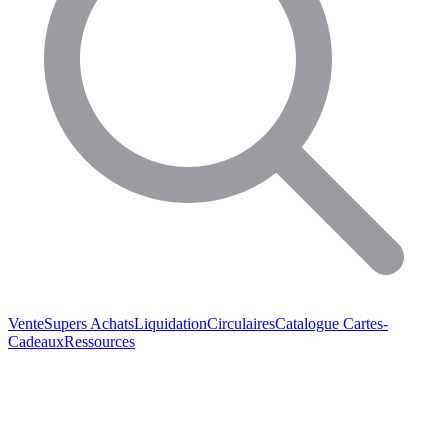
Vente
Supers Achats
Liquidation
Circulaires
Catalogue
Cartes-
Cadeaux
Ressources