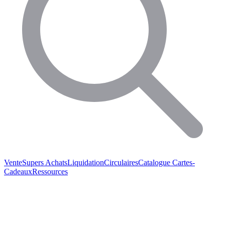
Vente
Supers Achats
Liquidation
Circulaires
Catalogue
Cartes-
Cadeaux
Ressources