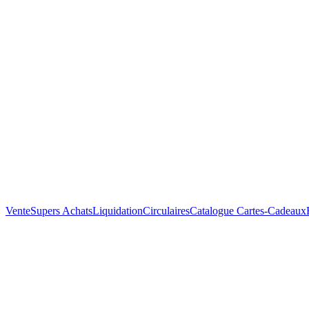
Vente
Supers Achats
Liquidation
Circulaires
Catalogue
Cartes-Cadeaux