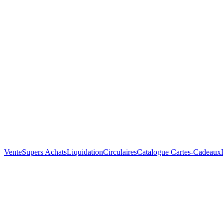
Vente
Supers Achats
Liquidation
Circulaires
Catalogue
Cartes-Cadeaux