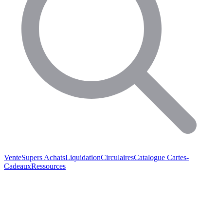
Vente
Supers Achats
Liquidation
Circulaires
Catalogue
Cartes-
Cadeaux
Ressources