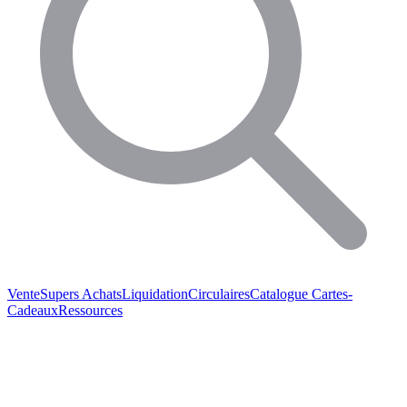
Vente
Supers Achats
Liquidation
Circulaires
Catalogue
Cartes-
Cadeaux
Ressources