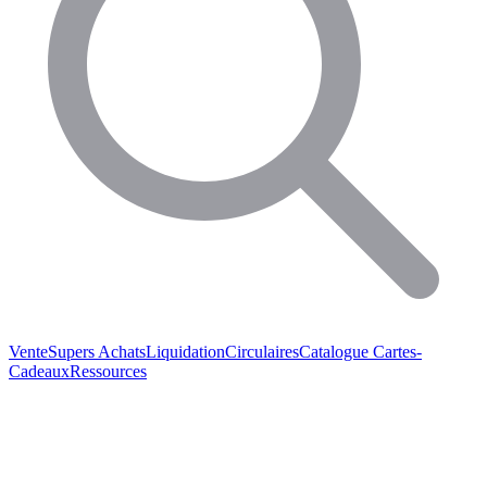
Vente
Supers Achats
Liquidation
Circulaires
Catalogue
Cartes-
Cadeaux
Ressources