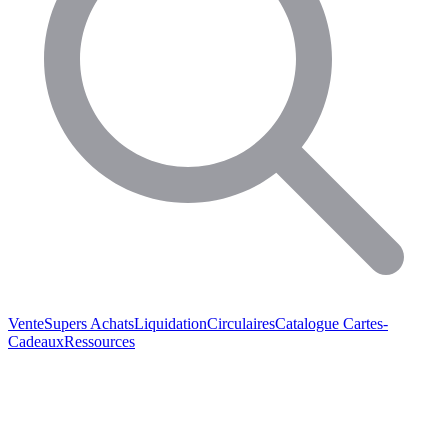
Vente
Supers Achats
Liquidation
Circulaires
Catalogue
Cartes-
Cadeaux
Ressources