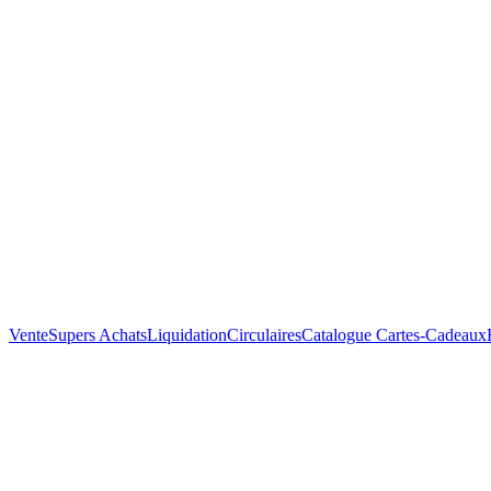
Vente
Supers Achats
Liquidation
Circulaires
Catalogue
Cartes-Cadeaux