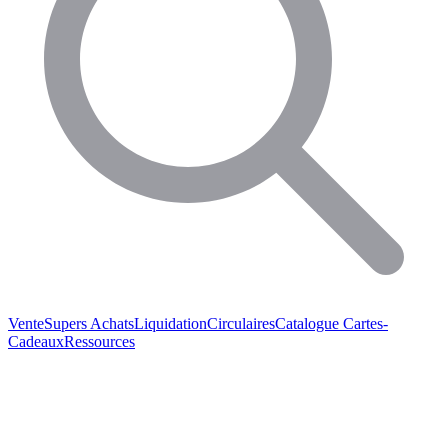
Vente
Supers Achats
Liquidation
Circulaires
Catalogue
Cartes-
Cadeaux
Ressources