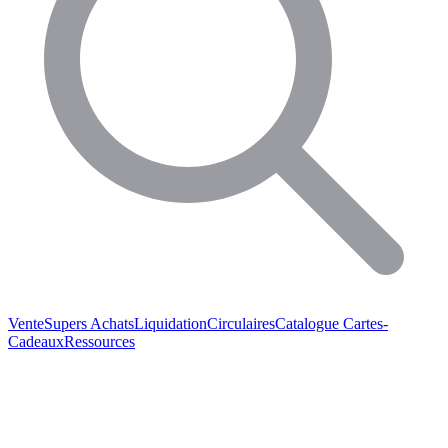
Vente
Supers Achats
Liquidation
Circulaires
Catalogue
Cartes-
Cadeaux
Ressources