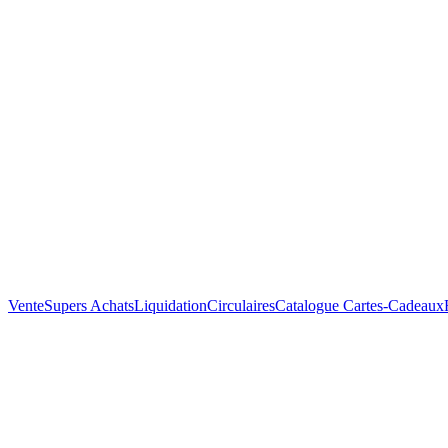
Vente
Supers Achats
Liquidation
Circulaires
Catalogue
Cartes-Cadeaux