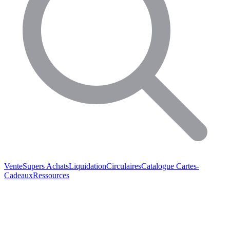
Vente
Supers Achats
Liquidation
Circulaires
Catalogue
Cartes-
Cadeaux
Ressources