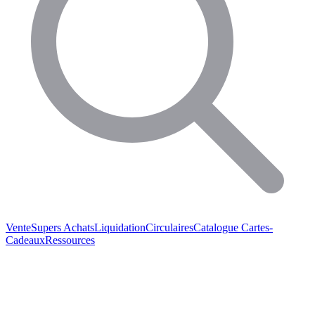
Vente
Supers Achats
Liquidation
Circulaires
Catalogue
Cartes-
Cadeaux
Ressources