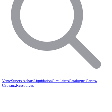
Vente
Supers Achats
Liquidation
Circulaires
Catalogue
Cartes-
Cadeaux
Ressources