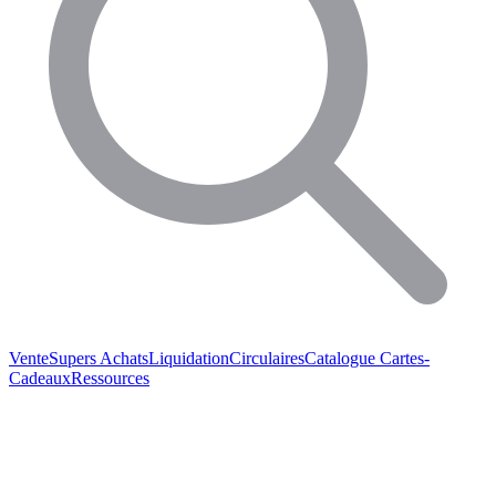
Vente
Supers Achats
Liquidation
Circulaires
Catalogue
Cartes-
Cadeaux
Ressources