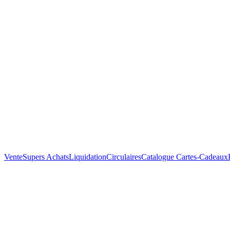
Vente
Supers Achats
Liquidation
Circulaires
Catalogue
Cartes-Cadeaux