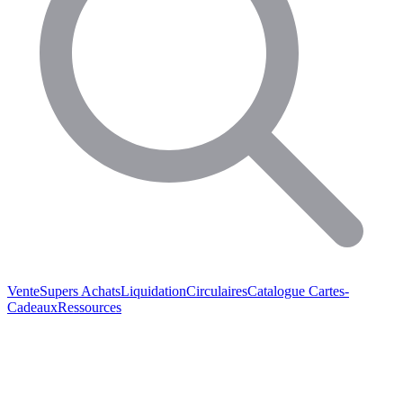
Vente
Supers Achats
Liquidation
Circulaires
Catalogue
Cartes-
Cadeaux
Ressources