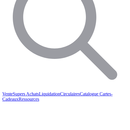
Vente
Supers Achats
Liquidation
Circulaires
Catalogue
Cartes-
Cadeaux
Ressources