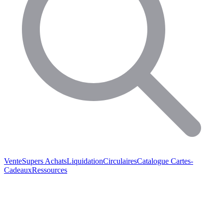
Vente
Supers Achats
Liquidation
Circulaires
Catalogue
Cartes-
Cadeaux
Ressources