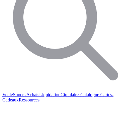
Vente
Supers Achats
Liquidation
Circulaires
Catalogue
Cartes-
Cadeaux
Ressources