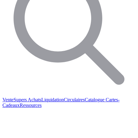
Vente
Supers Achats
Liquidation
Circulaires
Catalogue
Cartes-
Cadeaux
Ressources