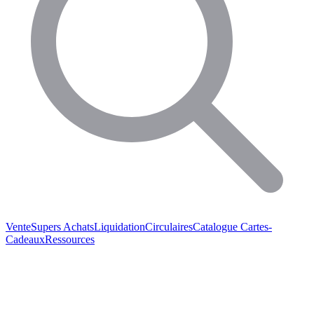
Vente
Supers Achats
Liquidation
Circulaires
Catalogue
Cartes-
Cadeaux
Ressources