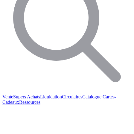
Vente
Supers Achats
Liquidation
Circulaires
Catalogue
Cartes-
Cadeaux
Ressources