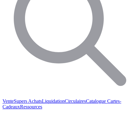
Vente
Supers Achats
Liquidation
Circulaires
Catalogue
Cartes-
Cadeaux
Ressources