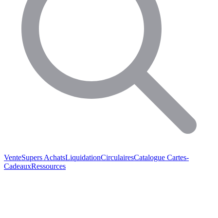
Vente
Supers Achats
Liquidation
Circulaires
Catalogue
Cartes-
Cadeaux
Ressources