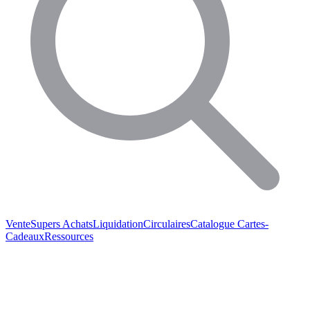
Vente
Supers Achats
Liquidation
Circulaires
Catalogue
Cartes-
Cadeaux
Ressources