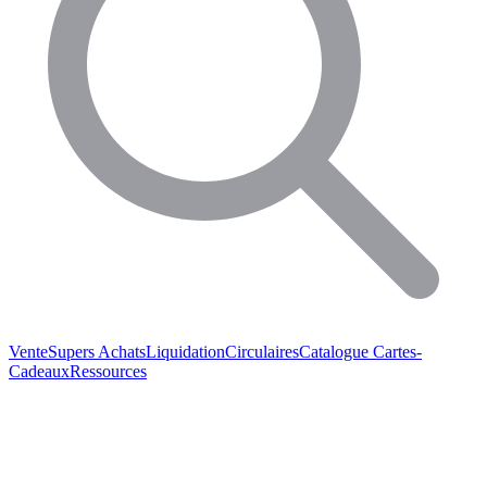
Vente
Supers Achats
Liquidation
Circulaires
Catalogue
Cartes-
Cadeaux
Ressources