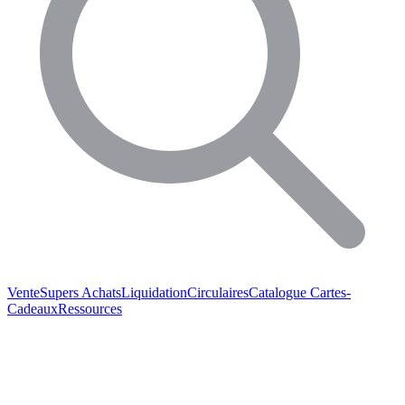
Vente
Supers Achats
Liquidation
Circulaires
Catalogue
Cartes-
Cadeaux
Ressources