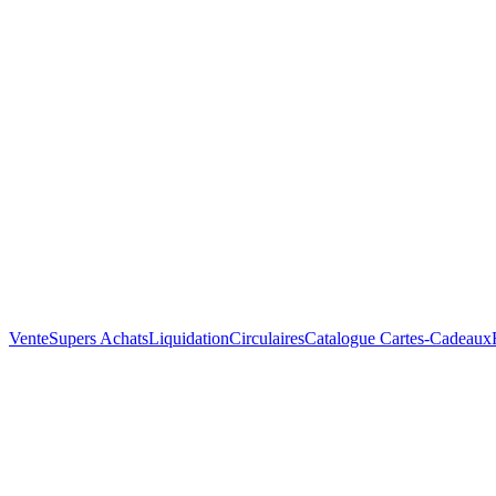
Vente
Supers Achats
Liquidation
Circulaires
Catalogue
Cartes-Cadeaux