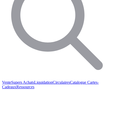
Vente
Supers Achats
Liquidation
Circulaires
Catalogue
Cartes-
Cadeaux
Ressources