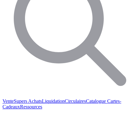
Vente
Supers Achats
Liquidation
Circulaires
Catalogue
Cartes-
Cadeaux
Ressources